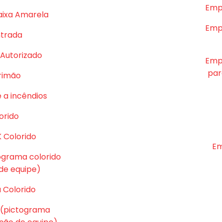
Emp
aixa Amarela
Emp
ntrada
Autorizado
Emp
par
rrimão
 a incêndios
orido
K Colorido
Em
tograma colorido
e equipe)
 Colorido
 (pictograma