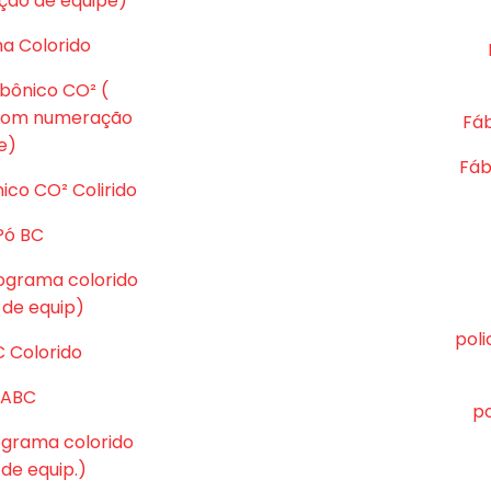
ção de equipe)
ma Colorido
rbônico CO² (
 com numeração
Fáb
e)
Fáb
ico CO² Colirido
Pó BC
tograma colorido
de equip)
pol
C Colorido
ó ABC
po
tograma colorido
e equip.)