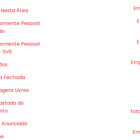
Em
 Nesta Área
E
Somente Pessoal
do
E
Somente Pessoal
- SV6
Emp
ãos
a Fechada
gens Livres
astado do
nto
fot
r Anunciado
Em
me