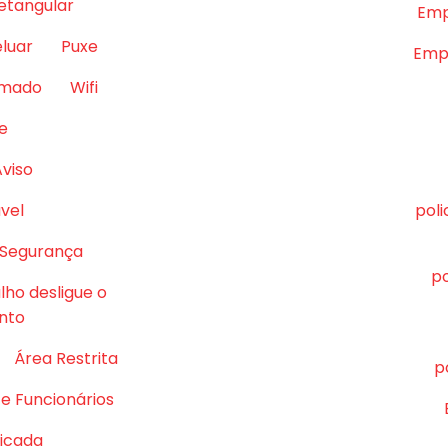
retangular
Emp
eluar
Puxe
Empr
lmado
Wifi
e
Aviso
vel
pol
 Segurança
po
lho desligue o
nto
Área Restrita
p
e Funcionários
ficada