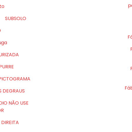
p
to
SUBSOLO
O
Fá
uga
URIZADA
MPURRE
 PICTOGRAMA
Fá
S DEGRAUS
DIO NÃO USE
OR
DIREITA