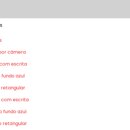
s
s
por câmera
 com escrita
 fundo azul
 retangular
 com escrita
o fundo azul
o retangular