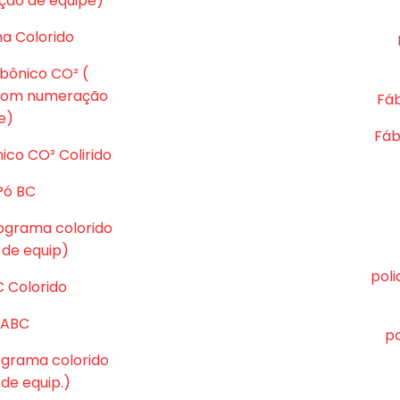
ção de equipe)
ma Colorido
rbônico CO² (
 com numeração
Fáb
e)
Fáb
ico CO² Colirido
Pó BC
tograma colorido
de equip)
pol
C Colorido
ó ABC
po
tograma colorido
e equip.)