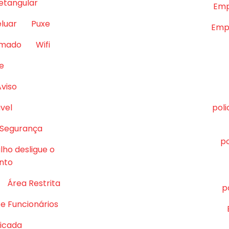
retangular
Emp
eluar
Puxe
Empr
lmado
Wifi
e
Aviso
vel
pol
 Segurança
po
lho desligue o
nto
Área Restrita
p
e Funcionários
ficada