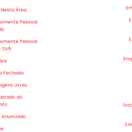
Em
 Nesta Área
E
Somente Pessoal
do
E
Somente Pessoal
- SV6
Emp
ãos
a Fechada
gens Livres
astado do
nto
fot
r Anunciado
Em
me