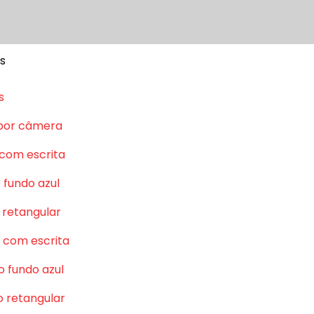
s
s
por câmera
 com escrita
 fundo azul
 retangular
 com escrita
o fundo azul
o retangular