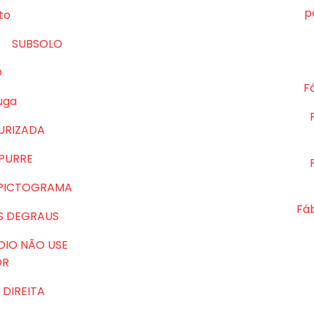
p
to
SUBSOLO
O
Fá
uga
URIZADA
MPURRE
 PICTOGRAMA
Fá
S DEGRAUS
DIO NÃO USE
OR
DIREITA