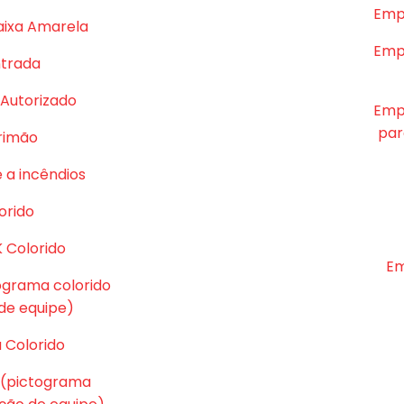
Emp
aixa Amarela
Emp
ntrada
Autorizado
Emp
par
rrimão
 a incêndios
orido
K Colorido
Em
tograma colorido
e equipe)
 Colorido
 (pictograma