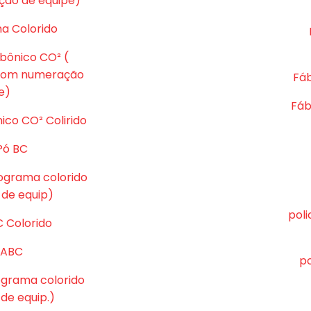
ção de equipe)
ma Colorido
rbônico CO² (
 com numeração
Fáb
e)
Fáb
ico CO² Colirido
Pó BC
tograma colorido
de equip)
pol
C Colorido
ó ABC
po
tograma colorido
e equip.)