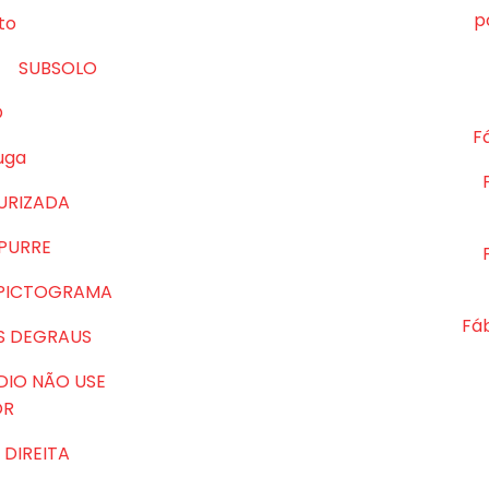
p
to
SUBSOLO
O
Fá
uga
URIZADA
MPURRE
 PICTOGRAMA
Fá
S DEGRAUS
DIO NÃO USE
OR
DIREITA