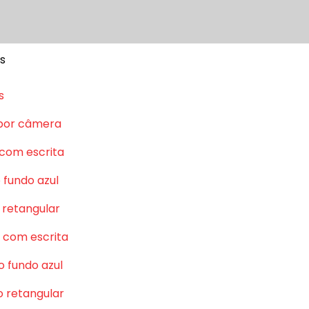
s
s
por câmera
 com escrita
 fundo azul
 retangular
 com escrita
o fundo azul
o retangular