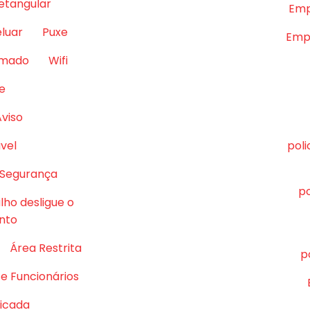
retangular
Emp
eluar
Puxe
Empr
lmado
Wifi
e
Aviso
vel
pol
 Segurança
po
lho desligue o
nto
Área Restrita
p
e Funcionários
ficada