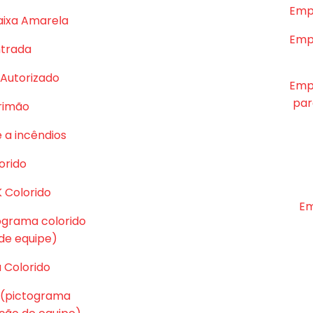
Emp
aixa Amarela
Emp
ntrada
Autorizado
Emp
par
rrimão
 a incêndios
orido
K Colorido
Em
tograma colorido
e equipe)
 Colorido
 (pictograma