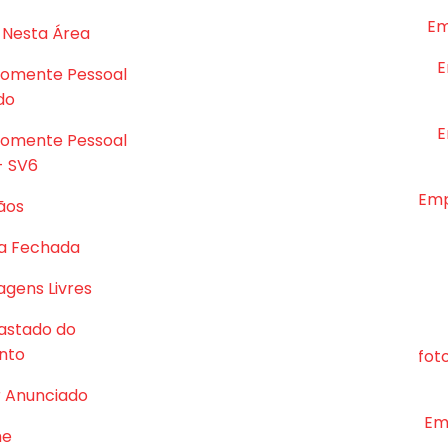
Em
 Nesta Área
E
Somente Pessoal
do
E
Somente Pessoal
- SV6
Emp
ãos
a Fechada
gens Livres
astado do
nto
fot
r Anunciado
Em
me