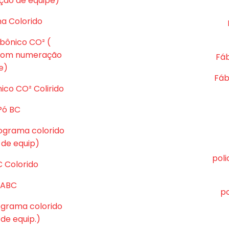
ção de equipe)
ma Colorido
rbônico CO² (
 com numeração
Fáb
e)
Fáb
ico CO² Colirido
Pó BC
tograma colorido
de equip)
pol
C Colorido
ó ABC
po
tograma colorido
e equip.)