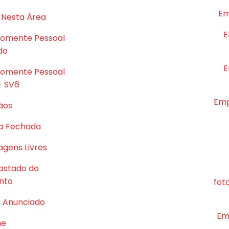
Em
 Nesta Área
E
Somente Pessoal
do
E
Somente Pessoal
- SV6
Emp
ãos
a Fechada
gens Livres
astado do
nto
fot
r Anunciado
Em
me