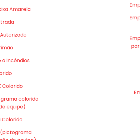
Emp
aixa Amarela
Emp
ntrada
Autorizado
Emp
par
rrimão
 a incêndios
orido
K Colorido
Em
tograma colorido
e equipe)
 Colorido
 (pictograma