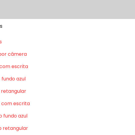
s
s
por câmera
 com escrita
 fundo azul
 retangular
 com escrita
o fundo azul
o retangular