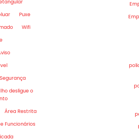
retangular
Emp
eluar
Puxe
Empr
lmado
Wifi
e
Aviso
vel
pol
 Segurança
po
lho desligue o
nto
Área Restrita
p
e Funcionários
ficada