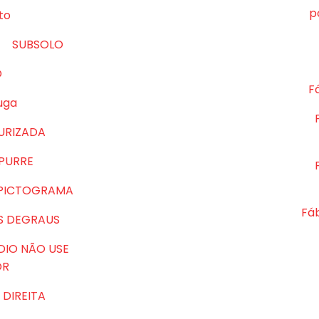
p
to
SUBSOLO
O
Fá
uga
URIZADA
MPURRE
 PICTOGRAMA
Fá
S DEGRAUS
DIO NÃO USE
OR
DIREITA