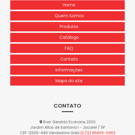
Home
Quem Somos
Produtos
Catálogo
FAQ
Contato
Informações
Mapa do site
CONTATO
Rod. Geraldo Scavone, 2300
Jardim Altos de Santana I - Jacareí / SP
CEP: 12305-490
Vendedora Gabi
(12) 96666-5863