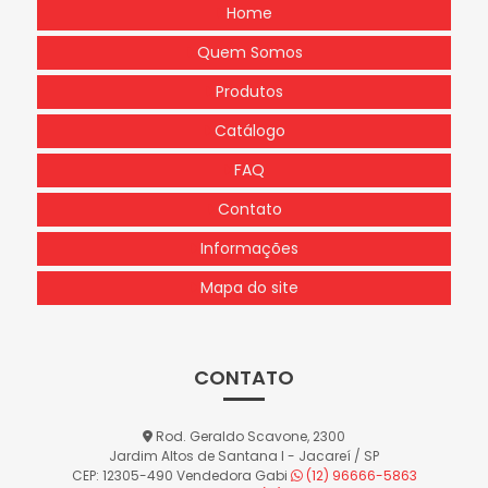
Home
Quem Somos
Produtos
Catálogo
FAQ
Contato
Informações
Mapa do site
CONTATO
Rod. Geraldo Scavone, 2300
Jardim Altos de Santana I - Jacareí / SP
CEP: 12305-490
Vendedora Gabi
(12) 96666-5863