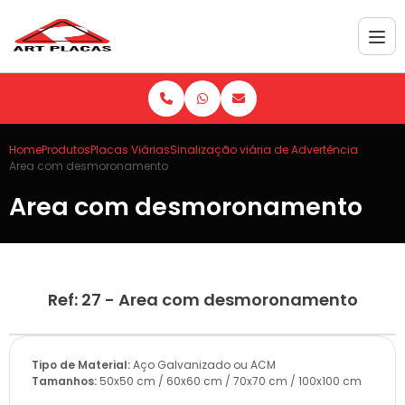
Home
Produtos
Placas Viárias
Sinalização viária de Advertência
Area com desmoronamento
Area com desmoronamento
Ref: 27 - Area com desmoronamento
Tipo de Material:
Aço Galvanizado ou ACM
Tamanhos:
50x50 cm / 60x60 cm / 70x70 cm / 100x100 cm