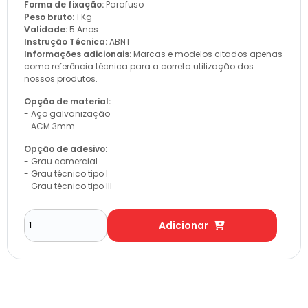
Forma de fixação:
Parafuso
Peso bruto:
1 Kg
Validade:
5 Anos
Instrução Técnica:
ABNT
Informações adicionais:
Marcas e modelos citados apenas
como referência técnica para a correta utilização dos
nossos produtos.
Opção de material:
- Aço galvanização
- ACM 3mm
Opção de adesivo:
- Grau comercial
- Grau técnico tipo I
- Grau técnico tipo III
Adicionar