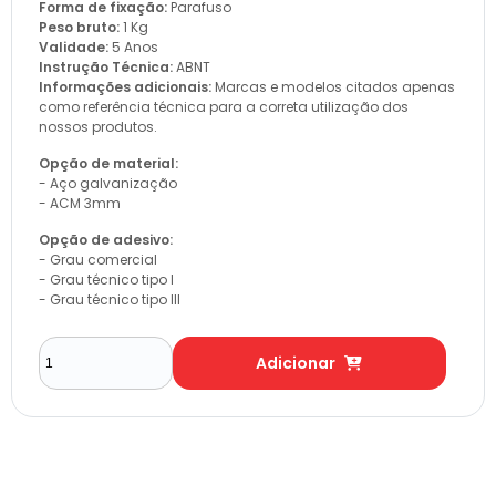
Forma de fixação:
Parafuso
Peso bruto:
1 Kg
Validade:
5 Anos
Instrução Técnica:
ABNT
Informações adicionais:
Marcas e modelos citados apenas
como referência técnica para a correta utilização dos
nossos produtos.
Opção de material:
- Aço galvanização
- ACM 3mm
Opção de adesivo:
- Grau comercial
- Grau técnico tipo I
- Grau técnico tipo III
Adicionar