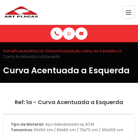
Home
Produtos
Placas Viárias
Sinalização viária de Advertência
Curva Acentuada a Esquerda
Curva Acentuada a Esquerda
Ref: 1a - Curva Acentuada a Esquerda
Tipo de Material:
Aço Galvanizado ou ACM
Tamanhos:
50x50 cm / 60x60 cm / 70x70 cm / 100x100 cm