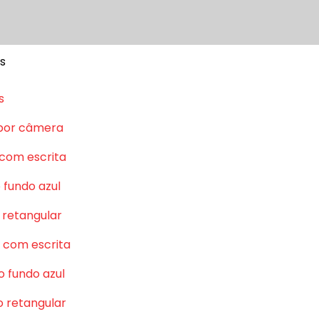
s
s
por câmera
 com escrita
 fundo azul
 retangular
 com escrita
o fundo azul
o retangular