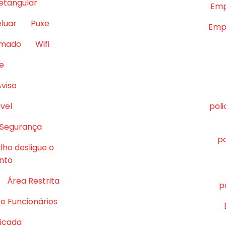
retangular
Emp
eluar
Puxe
Empr
lmado
Wifi
e
Aviso
vel
pol
 Segurança
po
lho desligue o
nto
Área Restrita
p
e Funcionários
ficada