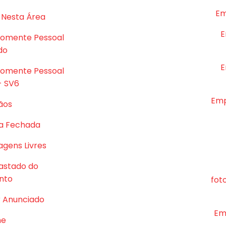
Em
 Nesta Área
E
Somente Pessoal
do
E
Somente Pessoal
- SV6
Emp
ãos
a Fechada
gens Livres
astado do
nto
fot
r Anunciado
Em
me