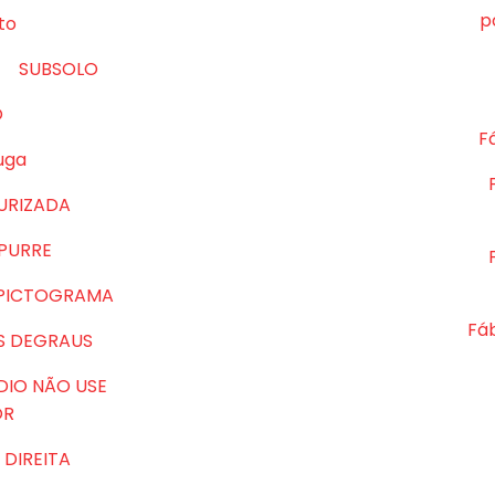
p
to
SUBSOLO
O
Fá
uga
URIZADA
MPURRE
 PICTOGRAMA
Fá
S DEGRAUS
DIO NÃO USE
OR
DIREITA