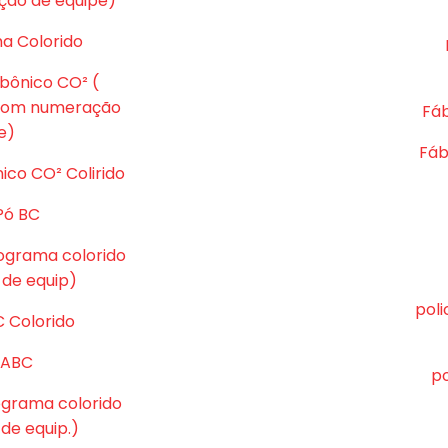
ção de equipe)
ma Colorido
rbônico CO² (
 com numeração
Fáb
e)
Fáb
ico CO² Colirido
Pó BC
tograma colorido
de equip)
pol
C Colorido
ó ABC
po
tograma colorido
e equip.)