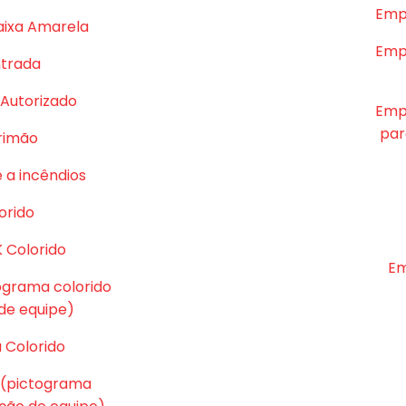
Emp
aixa Amarela
Emp
ntrada
Autorizado
Emp
par
rrimão
 a incêndios
orido
K Colorido
Em
tograma colorido
e equipe)
 Colorido
 (pictograma