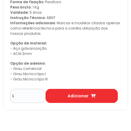
Forma de fixação:
Parafuso
Peso bruto:
1 Kg
Validade:
5 Anos
Instrução Técnica:
ABNT
Informações adicionais:
Marcas e modelos citados apenas
como referência técnica para a correta utilização dos
nossos produtos.
Opção de material:
- Aço galvanização
- ACM 3mm
Opção de adesivo:
- Grau comercial
- Grau técnico tipo I
- Grau técnico tipo III
Adicionar