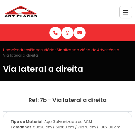
Home
Produtos
Placas Viárias
Sinalização viária de Advertência
Via lateral a direita
Via lateral a direita
Ref: 7b - Via lateral a direita
Tipo de Material:
Aço Galvanizado ou ACM
Tamanhos:
50x50 cm / 60x60 cm / 70x70 cm / 100x100 cm