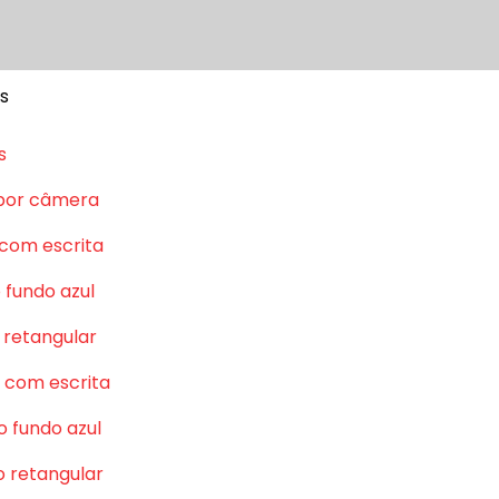
s
s
por câmera
 com escrita
 fundo azul
 retangular
 com escrita
o fundo azul
o retangular