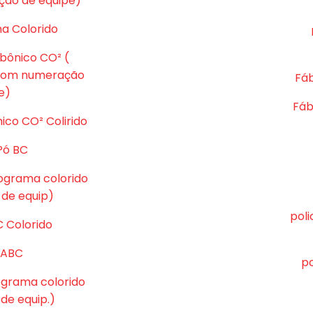
ção de equipe)
ma Colorido
rbônico CO² (
 com numeração
Fáb
e)
Fáb
ico CO² Colirido
Pó BC
tograma colorido
de equip)
pol
C Colorido
ó ABC
po
tograma colorido
e equip.)