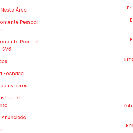
Em
 Nesta Área
E
Somente Pessoal
do
E
Somente Pessoal
- SV6
Emp
ãos
a Fechada
gens Livres
astado do
nto
fot
r Anunciado
Em
me