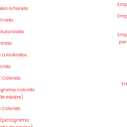
Emp
aixa Amarela
Emp
ntrada
Autorizado
Emp
par
rrimão
 a incêndios
orido
K Colorido
Em
tograma colorido
e equipe)
 Colorido
 (pictograma