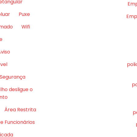
retangular
Emp
eluar
Puxe
Empr
lmado
Wifi
e
Aviso
vel
pol
 Segurança
po
lho desligue o
nto
Área Restrita
p
e Funcionários
ficada