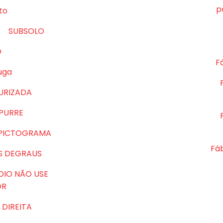
p
to
SUBSOLO
O
Fá
uga
URIZADA
MPURRE
 PICTOGRAMA
Fá
S DEGRAUS
DIO NÃO USE
OR
DIREITA