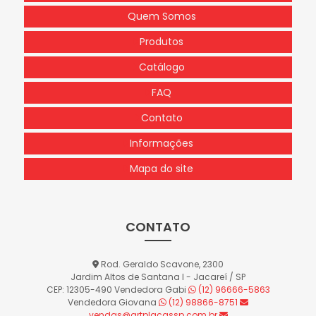
Quem Somos
Produtos
Catálogo
FAQ
Contato
Informações
Mapa do site
CONTATO
Rod. Geraldo Scavone, 2300
Jardim Altos de Santana I - Jacareí / SP
CEP: 12305-490
Vendedora Gabi
(12) 96666-5863
Vendedora Giovana
(12) 98866-8751
vendas@artplacassp.com.br