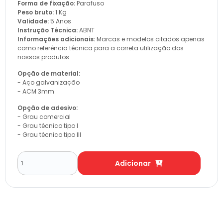
Forma de fixação:
Parafuso
Peso bruto:
1 Kg
Validade:
5 Anos
Instrução Técnica:
ABNT
Informações adicionais:
Marcas e modelos citados apenas
como referência técnica para a correta utilização dos
nossos produtos.
Opção de material:
- Aço galvanização
- ACM 3mm
Opção de adesivo:
- Grau comercial
- Grau técnico tipo I
- Grau técnico tipo III
Adicionar