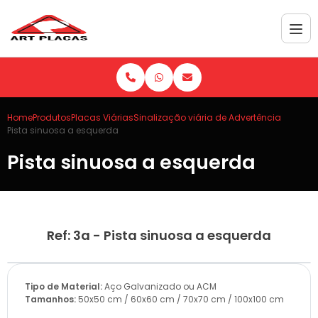
Home
Produtos
Placas Viárias
Sinalização viária de Advertência
Pista sinuosa a esquerda
Pista sinuosa a esquerda
Ref: 3a - Pista sinuosa a esquerda
Tipo de Material:
Aço Galvanizado ou ACM
Tamanhos:
50x50 cm / 60x60 cm / 70x70 cm / 100x100 cm