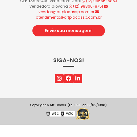
CEP: 12305-490
Vendedora Gabi
(12) 96666-5863
Vendedora Giovana
(12) 98866-8751
vendas@artplacassp.com.br
atendimento@artplacassp.com.br
Envie sua mensagem!
SIGA-NOS!
Copyright © Art Placas. (Lei 9610 de 19/02/1998)
W3C
W3C