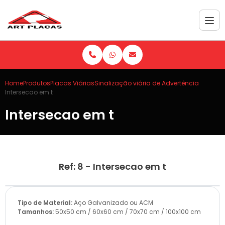
Home
Produtos
Placas Viárias
Sinalização viária de Advertência
Intersecao em t
Intersecao em t
Ref: 8 - Intersecao em t
Tipo de Material:
Aço Galvanizado ou ACM
Tamanhos:
50x50 cm / 60x60 cm / 70x70 cm / 100x100 cm