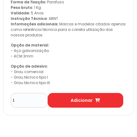
Forma de fixação:
Parafuso
Peso bruto:
1 Kg
Validade:
5 Anos
Instrução Técnica:
ABNT
Informações adicionais:
Marcas e modelos citados apenas
como referência técnica para a correta utilização dos
nossos produtos.
Opção de material:
- Aço galvanização
- ACM 3mm
Opção de adesivo:
- Grau comercial
- Grau técnico tipo I
- Grau técnico tipo III
Adicionar