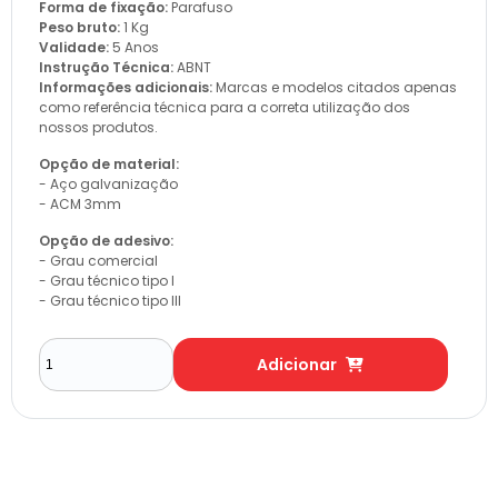
Forma de fixação:
Parafuso
Peso bruto:
1 Kg
Validade:
5 Anos
Instrução Técnica:
ABNT
Informações adicionais:
Marcas e modelos citados apenas
como referência técnica para a correta utilização dos
nossos produtos.
Opção de material:
- Aço galvanização
- ACM 3mm
Opção de adesivo:
- Grau comercial
- Grau técnico tipo I
- Grau técnico tipo III
Adicionar