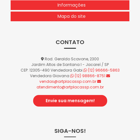
Informações
Mapa do site
CONTATO
Rod. Geraldo Scavone, 2300
Jardim Altos de Santana I - Jacareí / SP
CEP: 12305-490
Vendedora Gabi
(12) 96666-5863
Vendedora Giovana
(12) 98866-8751
vendas@artplacassp.com.br
atendimento@artplacassp.com.br
Envie sua mensagem!
SIGA-NOS!