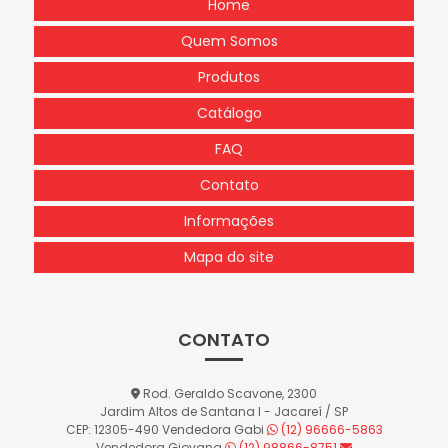
Home
Quem Somos
Produtos
Catálogo
FAQ
Contato
Informações
Mapa do site
CONTATO
Rod. Geraldo Scavone, 2300
Jardim Altos de Santana I - Jacareí / SP
CEP: 12305-490
Vendedora Gabi
(12) 96666-5863
Vendedora Giovana
(12) 98866-8751