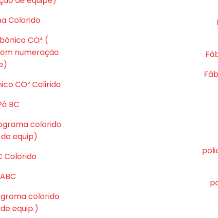
ção de equipe)
ma Colorido
rbônico CO² (
 com numeração
Fáb
e)
Fáb
ico CO² Colirido
Pó BC
tograma colorido
de equip)
pol
C Colorido
ó ABC
po
tograma colorido
e equip.)