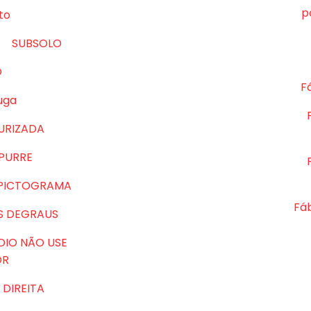
p
to
SUBSOLO
O
Fá
uga
URIZADA
MPURRE
 PICTOGRAMA
Fá
S DEGRAUS
DIO NÃO USE
OR
DIREITA