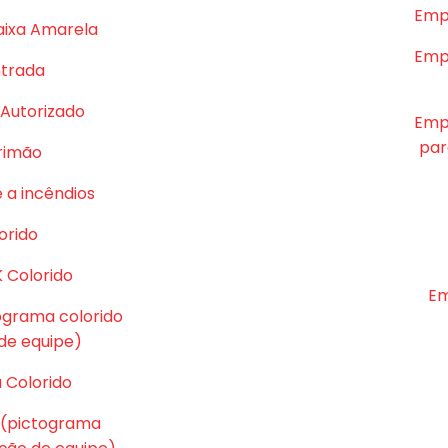
Emp
aixa Amarela
Emp
ntrada
Autorizado
Emp
par
rrimão
 a incêndios
orido
K Colorido
Em
tograma colorido
e equipe)
 Colorido
 (pictograma