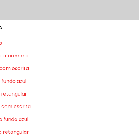
s
s
por câmera
 com escrita
 fundo azul
 retangular
 com escrita
o fundo azul
o retangular