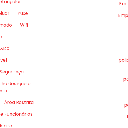
retangular
Emp
eluar
Puxe
Empr
lmado
Wifi
e
Aviso
vel
pol
 Segurança
po
lho desligue o
nto
Área Restrita
p
e Funcionários
ficada