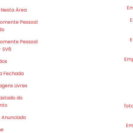
Em
 Nesta Área
E
Somente Pessoal
do
E
Somente Pessoal
- SV6
Emp
ãos
a Fechada
gens Livres
astado do
nto
fot
r Anunciado
Em
me