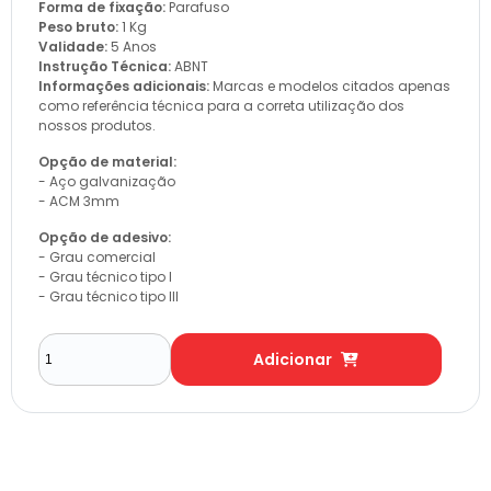
Forma de fixação:
Parafuso
Peso bruto:
1 Kg
Validade:
5 Anos
Instrução Técnica:
ABNT
Informações adicionais:
Marcas e modelos citados apenas
como referência técnica para a correta utilização dos
nossos produtos.
Opção de material:
- Aço galvanização
- ACM 3mm
Opção de adesivo:
- Grau comercial
- Grau técnico tipo I
- Grau técnico tipo III
Adicionar