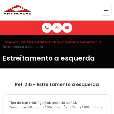
Home
Produtos
Placas Viárias
Sinalização viária de Advertência
Estreitamento a esquerda
Estreitamento a esquerda
Ref: 21b - Estreitamento a esquerda
Tipo de Material:
Aço Galvanizado ou ACM
Tamanhos:
50x50 cm / 60x60 cm / 70x70 cm / 100x100 cm