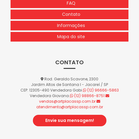
FAQ
Contato
Informações
Mapa do site
CONTATO
Rod. Geraldo Scavone, 2300
Jardim Altos de Santana I - Jacareí / SP
CEP: 12305-490
Vendedora Gabi
(12) 96666-5863
Vendedora Giovana
(12) 98866-8751
vendas@artplacassp.com.br
atendimento@artplacassp.com.br
Envie sua mensagem!