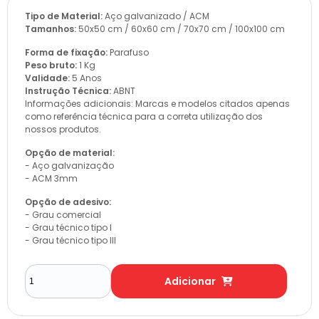
Tipo de Material:
Aço galvanizado / ACM
Tamanhos:
50x50 cm / 60x60 cm / 70x70 cm / 100x100 cm
Forma de fixação:
Parafuso
Peso bruto:
1 Kg
Validade:
5 Anos
Instrução Técnica:
ABNT
Informações adicionais: Marcas e modelos citados apenas
como referência técnica para a correta utilização dos
nossos produtos.
Opção de material:
- Aço galvanização
- ACM 3mm
Opção de adesivo:
- Grau comercial
- Grau técnico tipo I
- Grau técnico tipo III
Adicionar