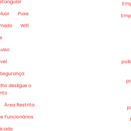
retangular
Emp
eluar
Puxe
Empr
lmado
Wifi
e
Aviso
vel
pol
 Segurança
po
lho desligue o
nto
Área Restrita
p
e Funcionários
ficada