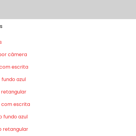
s
s
por câmera
 com escrita
 fundo azul
 retangular
 com escrita
o fundo azul
o retangular