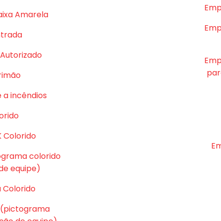
Emp
aixa Amarela
Emp
ntrada
Autorizado
Emp
par
rrimão
 a incêndios
orido
K Colorido
Em
tograma colorido
e equipe)
 Colorido
 (pictograma