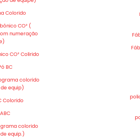
ção de equipe)
ma Colorido
rbônico CO² (
 com numeração
Fáb
e)
Fáb
ico CO² Colirido
Pó BC
tograma colorido
de equip)
pol
C Colorido
ó ABC
po
tograma colorido
e equip.)