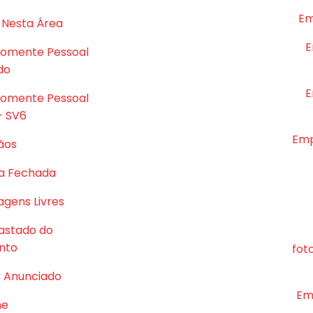
Em
 Nesta Área
E
Somente Pessoal
do
E
Somente Pessoal
- SV6
Emp
ãos
a Fechada
gens Livres
astado do
nto
fot
r Anunciado
Em
me