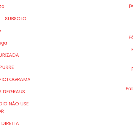
p
to
SUBSOLO
O
Fá
uga
URIZADA
MPURRE
 PICTOGRAMA
Fá
S DEGRAUS
DIO NÃO USE
OR
DIREITA