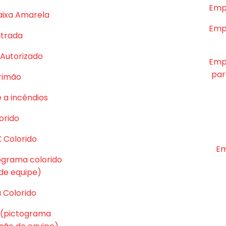
Emp
aixa Amarela
Emp
ntrada
Autorizado
Emp
par
rrimão
 a incêndios
orido
K Colorido
Em
tograma colorido
e equipe)
 Colorido
 (pictograma