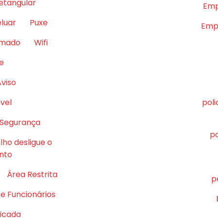
retangular
Emp
eluar
Puxe
Empr
lmado
Wifi
e
Aviso
vel
pol
 Segurança
po
lho desligue o
nto
Área Restrita
p
e Funcionários
ficada