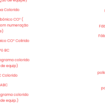
ção de equipe)
ma Colorido
rbônico CO² (
 com numeração
Fáb
e)
Fáb
ico CO² Colirido
Pó BC
tograma colorido
de equip)
pol
C Colorido
ó ABC
po
tograma colorido
e equip.)