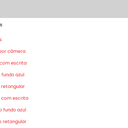
s
s
por câmera
 com escrita
 fundo azul
 retangular
 com escrita
o fundo azul
o retangular