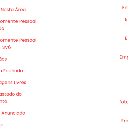
Em
 Nesta Área
E
Somente Pessoal
do
E
Somente Pessoal
- SV6
Emp
ãos
a Fechada
gens Livres
astado do
nto
fot
r Anunciado
Em
me