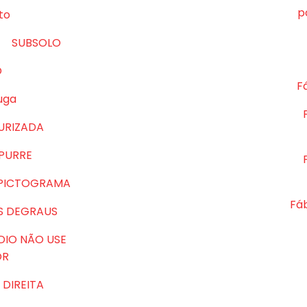
p
to
SUBSOLO
O
Fá
uga
URIZADA
MPURRE
 PICTOGRAMA
Fá
S DEGRAUS
DIO NÃO USE
OR
DIREITA