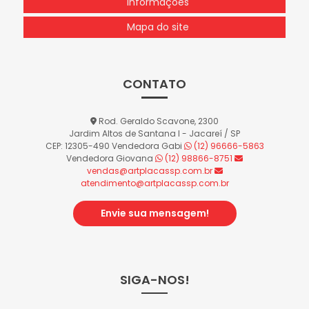
Informações
Mapa do site
CONTATO
Rod. Geraldo Scavone, 2300
Jardim Altos de Santana I - Jacareí / SP
CEP: 12305-490
Vendedora Gabi
(12) 96666-5863
Vendedora Giovana
(12) 98866-8751
vendas@artplacassp.com.br
atendimento@artplacassp.com.br
Envie sua mensagem!
SIGA-NOS!