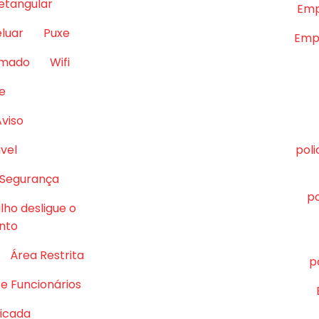
retangular
Emp
eluar
Puxe
Empr
lmado
Wifi
e
Aviso
vel
pol
 Segurança
po
lho desligue o
nto
Área Restrita
p
e Funcionários
ficada