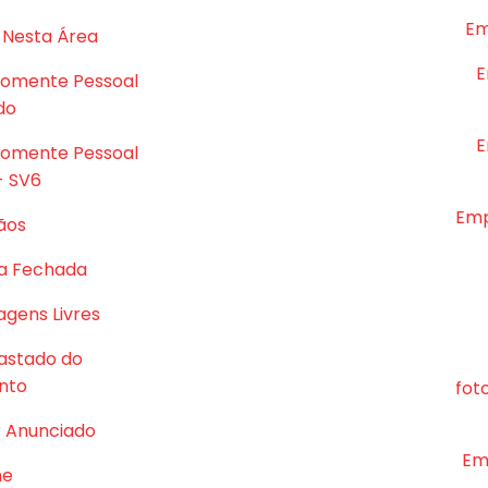
Em
 Nesta Área
E
Somente Pessoal
do
E
Somente Pessoal
- SV6
Emp
ãos
a Fechada
gens Livres
astado do
nto
fot
r Anunciado
Em
me