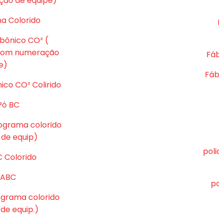
ção de equipe)
ma Colorido
rbônico CO² (
 com numeração
Fáb
e)
Fáb
ico CO² Colirido
Pó BC
tograma colorido
de equip)
pol
C Colorido
ó ABC
po
tograma colorido
e equip.)