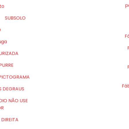
p
to
SUBSOLO
O
Fá
uga
URIZADA
MPURRE
 PICTOGRAMA
Fá
S DEGRAUS
DIO NÃO USE
OR
DIREITA