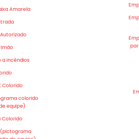
Emp
aixa Amarela
Emp
ntrada
Autorizado
Emp
par
rrimão
 a incêndios
orido
K Colorido
Em
tograma colorido
e equipe)
 Colorido
 (pictograma