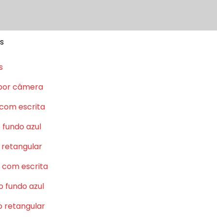
s
s
por câmera
 com escrita
 fundo azul
 retangular
 com escrita
o fundo azul
o retangular