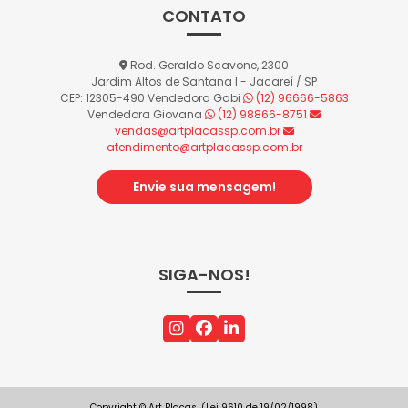
CONTATO
Rod. Geraldo Scavone, 2300
Jardim Altos de Santana I - Jacareí / SP
CEP: 12305-490
Vendedora Gabi
(12) 96666-5863
Vendedora Giovana
(12) 98866-8751
vendas@artplacassp.com.br
atendimento@artplacassp.com.br
Envie sua mensagem!
SIGA-NOS!
Copyright © Art Placas. (Lei 9610 de 19/02/1998)