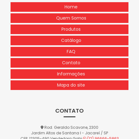
Home
Quem Somos
Produtos
Catálogo
FAQ
Contato
Informações
Mapa do site
CONTATO
Rod. Geraldo Scavone, 2300
Jardim Altos de Santana I - Jacareí / SP
CEP: 12305-490
Vendedora Gabi
(12) 96666-5863